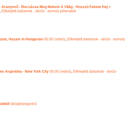
 - Aranyeső - Bocsássa Meg Nekem A Világ - Hosszú Fekete Haj +
,
Elfelejtett dallamok - derűs - komoly pillanatok
zam, Hazam in Hungarian
00:00 (videó)
,
Elfelejtett dallamok - derűs - komoly
 me Argentina - New York City
00:00 (videó)
,
Elfelejtett dallamok - derűs -
lubból
(blogbejegyzés)