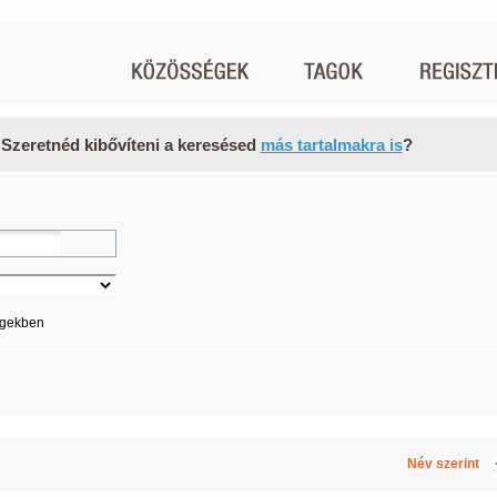
 Szeretnéd kibővíteni a keresésed
más tartalmakra is
?
égekben
Név szerint