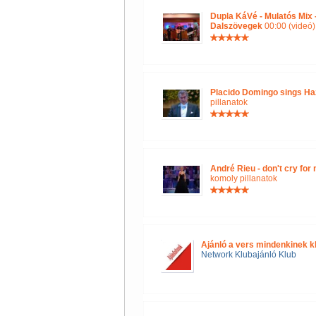
Dupla KáVé - Mulatós Mix
Dalszövegek
00:00 (videó)
Placido Domingo sings Ha
pillanatok
André Rieu - don't cry for
komoly pillanatok
Ajánló a vers mindenkinek k
Network Klubajánló Klub