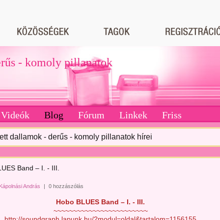
erűs - komoly pillanatok
Videók
Blog
Fórum
Linkek
Friss
tett dallamok - derűs - komoly pillanatok hírei
ES Band – I. - III.
Kápolnási András
|
0 hozzászólás
Hobo BLUES Band – I. - III.
~~~~~~~~~~~~~~~~~~~~~~~~
http://soundgraph.lapunk.hu/?modul=oldal&tartalom=1156155