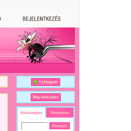
Új bejegyzés
Blog szerkesztése
Közösségben
Mindenben