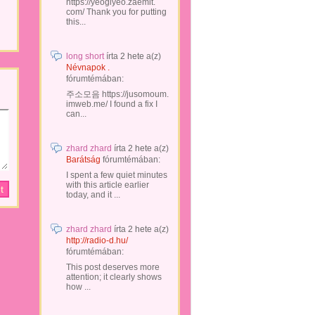
https://yeogiyeo.zaemit.
com/ Thank you for putting
this...
long short
írta
2 hete
a(z)
Névnapok .
fórumtémában:
주소모음 https://jusomoum.
imweb.me/ I found a fix I
can...
zhard zhard
írta
2 hete
a(z)
Barátság
fórumtémában:
I spent a few quiet minutes
with this article earlier
today, and it ...
zhard zhard
írta
2 hete
a(z)
http://radio-d.hu/
fórumtémában:
This post deserves more
attention; it clearly shows
how ...