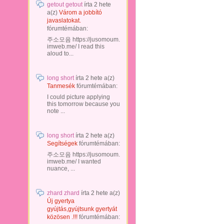
getout getout
írta
2 hete
a(z)
Várom a jobbító
javaslatokat.
fórumtémában:
주소모음 https://jusomoum.
imweb.me/ I read this
aloud to...
long short
írta
2 hete
a(z)
Tanmesék
fórumtémában:
I could picture applying
this tomorrow because you
note ...
long short
írta
2 hete
a(z)
Segítségek
fórumtémában:
주소모음 https://jusomoum.
imweb.me/ I wanted
nuance, ...
zhard zhard
írta
2 hete
a(z)
Új gyertya
gyújtás,gyújtsunk gyertyát
közösen .!!!
fórumtémában: