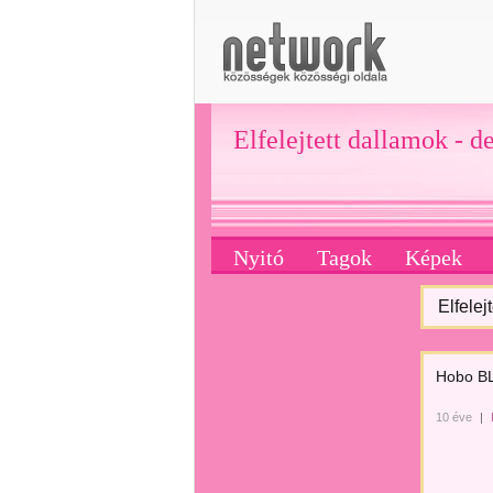
Elfelejtett dallamok - d
Nyitó
Tagok
Képek
Elfelej
Hobo BLU
10 éve
|