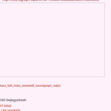
blues
fotó
hobo
ismertető
soundgraph
videó
ódó bejegyzések:
RT KING
 LEE HOOKER