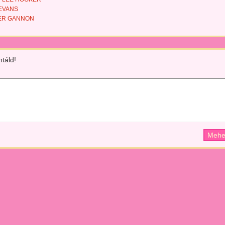
 EVANS
ER GANNON
táld!