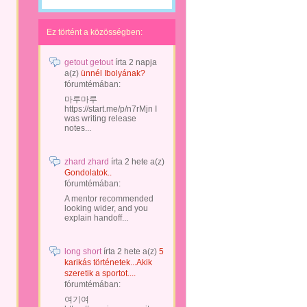
Ez történt a közösségben:
getout getout
írta
2 napja
a(z)
ünnél Ibolyának?
fórumtémában:
마루마루
https://start.me/p/n7rMjn I
was writing release
notes...
zhard zhard
írta
2 hete
a(z)
Gondolatok..
fórumtémában:
A mentor recommended
looking wider, and you
explain handoff...
long short
írta
2 hete
a(z)
5
karikás történetek...Akik
szeretik a sportot....
fórumtémában:
여기여