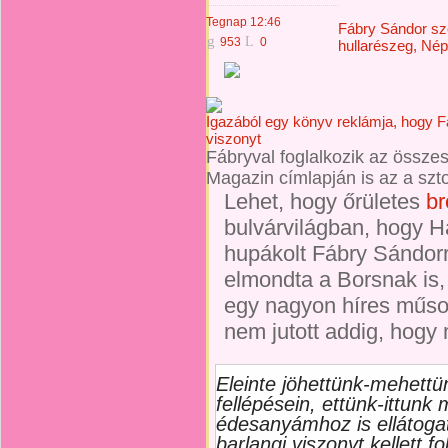
Tegnap 12:46
Fábry Sándor sze
g
L
953
0
hullarészeg, Né
Igazából egy könyv reklámja, hogy Fá
viszonyt
Fábryval foglalkozik az összes
Magazin címlapján is az a sztor
Lehet, hogy őrületes
br
bulvárvilágban, hogy H
hupákolt Fábry Sándorr
elmondta a Borsnak is, 
egy nagyon híres műso
nem jutott addig, hogy 
Eleinte jöhettünk-mehettün
fellépésein, ettünk-ittunk
édesanyámhoz is ellátogat
barlangi viszonyt kellett 