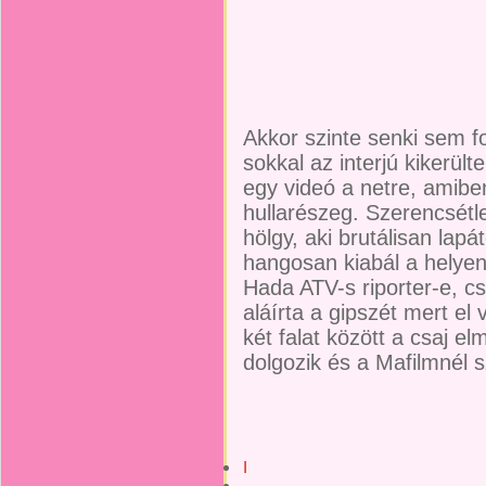
Akkor szinte senki sem f
sokkal az interjú kikerült
egy videó a netre, amiben
hullarészeg. Szerencsétl
hölgy, aki brutálisan lapá
hangosan kiabál a helyen
Hada ATV-s riporter-e, c
aláírta a gipszét mert el 
két falat között a csaj 
dolgozik és a Mafilmnél s
I