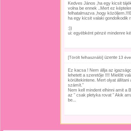
Kedves János ,ha egy kicsit tájé
volna be ennek ..Mert ez képtele
felhatalmazva ,hogy közöljem.!!!
ha egy kicsit valaki gondolkodik r
:))
ui: egyébként pénzé mindenre k
üzente
[Törölt felhasználó]
13 éve
Ez kacsa ! Nem állja az igazság
lehetett a szeretője !!!! Mielőtt va
körültekintene. Mert olyat állíta
számít."
Nem kell mindent elhinni amit a 
az " csak pletyka rovat " Akik a
be...