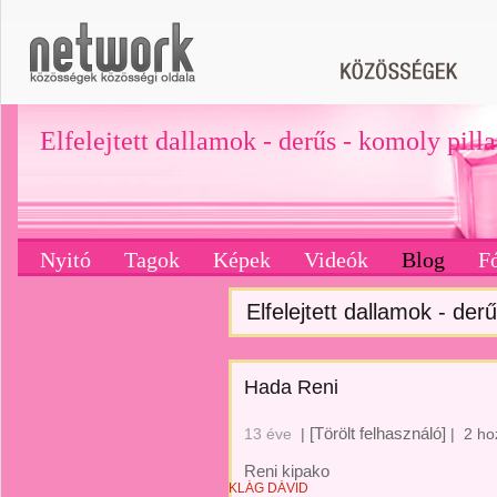
Elfelejtett dallamok - derűs - komoly pill
Nyitó
Tagok
Képek
Videók
Blog
F
Elfelejtett dallamok - derű
Hada Reni
[Törölt felhasználó]
13 éve
|
|
2 ho
Reni kipako
KLÁG DÁVID