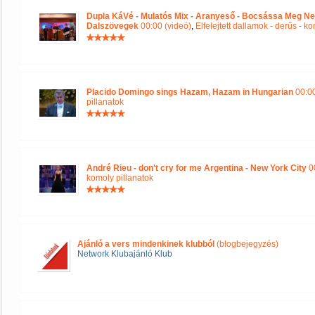
Dupla KáVé - Mulatós Mix - Aranyeső - Bocsássa Meg Ne
Dalszövegek
00:00 (videó)
,
Elfelejtett dallamok - derűs - k
Placido Domingo sings Hazam, Hazam in Hungarian
00:00
pillanatok
André Rieu - don't cry for me Argentina - New York City
00
komoly pillanatok
Ajánló a vers mindenkinek klubból
(blogbejegyzés)
Network Klubajánló Klub