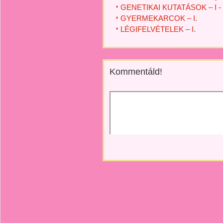
GENETIKAI KUTATÁSOK – I - I
GYERMEKARCOK – I.
LÉGIFELVÉTELEK – I.
Kommentáld!