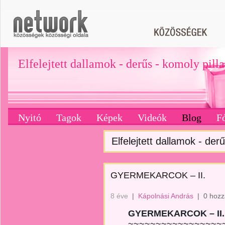
Elfelejtett dallamok - derűs - komoly pill
Nyitó
Tagok
Képek
Videók
Blog
F
Elfelejtett dallamok - derű
GYERMEKARCOK – II.
8 éve
|
Kápolnási András
|
0 hozz
GYERMEKARCOK – II.
~~~~~~~~~~~~~~~~~