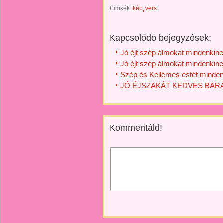
Címkék:
kép
vers.
Kapcsolódó bejegyzések:
Jó éjt szép álmokat mindenkine
Jó éjt szép álmokat mindenkine
Szép és Kellemes estét minden
JÓ ÉJSZAKÁT KEDVES BARÁ
Kommentáld!