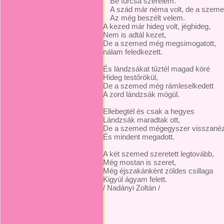
Be furcsa szerelem.
A szád már néma volt, de a szeme
Az még beszélt velem.
A kezed már hideg volt, jéghideg,
Nem is adtál kezet,
De a szemed még megsimogatott,
nálam feledkezett.
És lándzsákat tűztél magad köré
Hideg testőrökül,
De a szemed még rámleselkedett
A zord lándzsák mögül.
Ellebegtél és csak a hegyes
Lándzsák maradtak ott,
De a szemed mégegyszer visszanéz
És mindent megadott.
A két szemed szeretett legtovább,
Még mostan is szeret,
Még éjszakánként zöldes csillaga
Kigyúl ágyam felett.
/ Nadányi Zoltán /