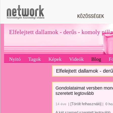
Elfelejtett dallamok - derűs - komoly pill
Nyitó
Tagok
Képek
Videók
Blog
F
Elfelejtett dallamok - derű
Gondolataimat versben mond
szeretett legtovább
[Törölt felhasználó]
14 éve
|
|
0 ho
A két szemed szeretett legtovább...