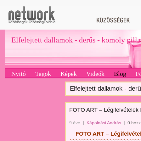
Elfelejtett dallamok - derűs - komoly pill
Nyitó
Tagok
Képek
Videók
Blog
F
Elfelejtett dallamok - derű
FOTO ART – Légifelvételek I
9 éve
|
Kápolnási András
|
0 hozz
    FOTO ART – Légifelvétel
~~~~~~~~~~~~~~~~~~~~~~~~~