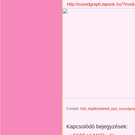
http://soundgraph.lapunk.hu/?mod
Címkék:
foto
légifelvételek
pps
soundgra
Kapcsolódó bejegyzések: