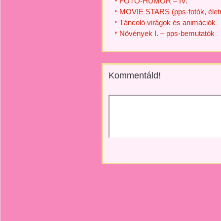
FOTÓ-HUMOR – IV.
MOVIE STARS (pps-fotók, életra
Táncoló virágok és animációk
Növények I. – pps-bemutatók
Kommentáld!