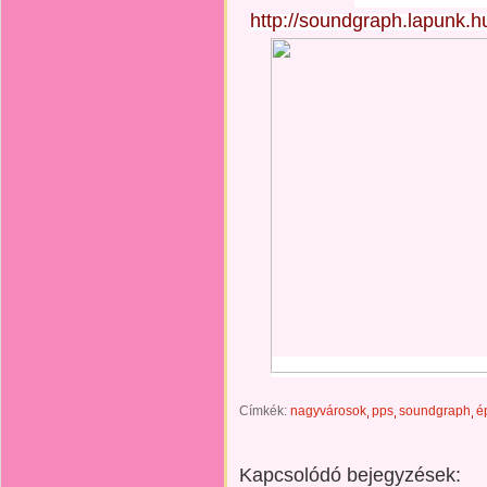
http://soundgraph.lapunk.
Címkék:
nagyvárosok
pps
soundgraph
é
Kapcsolódó bejegyzések: