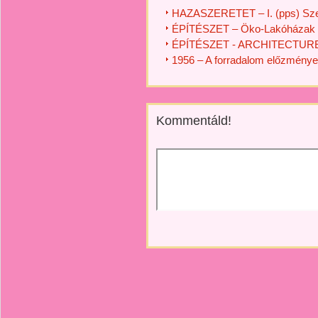
HAZASZERETET – I. (pps) Sz
ÉPÍTÉSZET – Öko-Lakóházak
ÉPÍTÉSZET - ARCHITECTUR
1956 – A forradalom előzménye
Kommentáld!