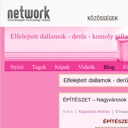
Elfelejtett dallamok - derűs - komoly pill
Nyitó
Tagok
Képek
Videók
Blog
F
Elfelejtett dallamok - derű
ÉPÍTÉSZET – Nagyvárosok 
9 éve
|
Kápolnási András
|
0 hozz
ÉPÍTÉSZE
~~~~~~~~~~