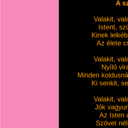
A s
Valakit, val
Istent, sz
Kinek lelkéb
Az élete 
Valakit, val
Nyíló vir
Minden koldusná
Ki senkit, 
Valakit, val
Jók vagyun
Az Isten 
Szövet nél