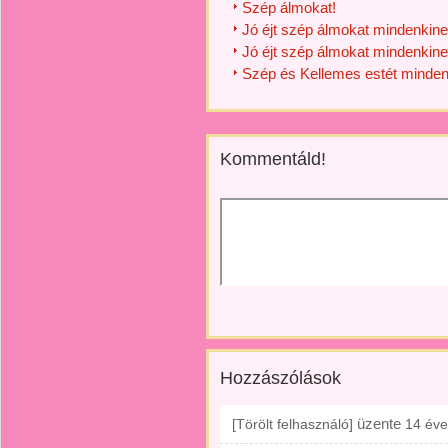
Szép álmokat!
Jó éjt szép álmokat mindenkine
Jó éjt szép álmokat mindenkine
Szép és Kellemes estét minden
Kommentáld!
Hozzászólások
üzente
[Törölt felhasználó]
14 éve