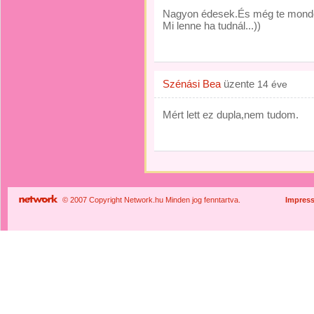
Nagyon édesek.És még te mondod 
Mi lenne ha tudnál...))
Szénási Bea
üzente
14 éve
Mért lett ez dupla,nem tudom.
© 2007 Copyright Network.hu Minden jog fenntartva.
Impres