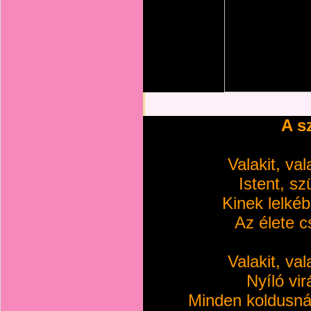
A s
Valakit, val
Istent, sz
Kinek lelkéb
Az élete 
Valakit, val
Nyíló vir
Minden koldusná