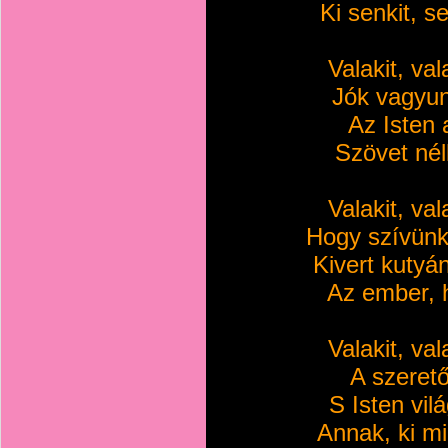
Ki senkit, 
Valakit, val
Jók vagyun
Az Isten 
Szövet nél
Valakit, val
Hogy szívünk
Kivert kutyá
Az ember, 
Valakit, val
A szerető
S Isten vil
Annak, ki mi