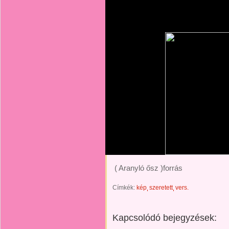
( Aranyló ősz )forrás
Címkék:
kép
szeretett
vers.
Kapcsolódó bejegyzések: