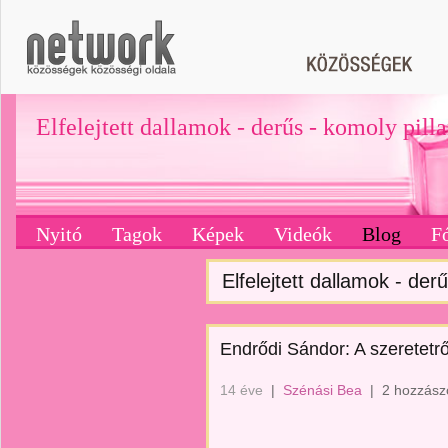
Elfelejtett dallamok - derűs - komoly pill
Nyitó
Tagok
Képek
Videók
Blog
F
Elfelejtett dallamok - derű
Endrődi Sándor: A szeretetrő
14 éve
|
Szénási Bea
|
2 hozzász