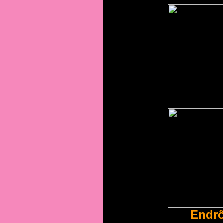
Endrő