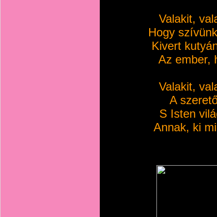
Valakit, val
Hogy szívünk
Kivert kutyá
Az ember, 
Valakit, val
A szerető
S Isten vil
Annak, ki mi