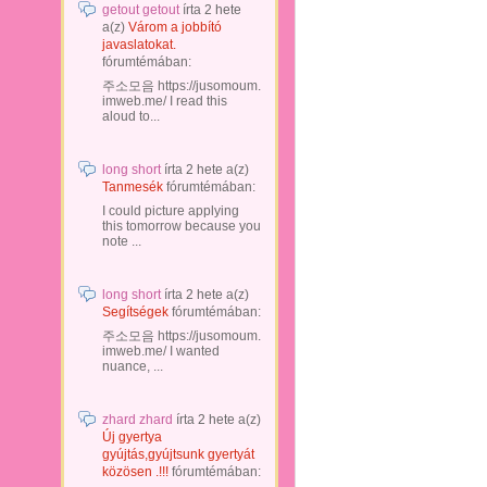
getout getout
írta
2 hete
a(z)
Várom a jobbító
javaslatokat.
fórumtémában:
주소모음 https://jusomoum.
imweb.me/ I read this
aloud to...
long short
írta
2 hete
a(z)
Tanmesék
fórumtémában:
I could picture applying
this tomorrow because you
note ...
long short
írta
2 hete
a(z)
Segítségek
fórumtémában:
주소모음 https://jusomoum.
imweb.me/ I wanted
nuance, ...
zhard zhard
írta
2 hete
a(z)
Új gyertya
gyújtás,gyújtsunk gyertyát
közösen .!!!
fórumtémában: