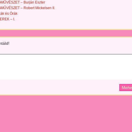
ŰVÉSZET – Burján Eszter
ŰVÉSZET – Robert Mickelsen II.
ák és Órák
REK – I.
táld!