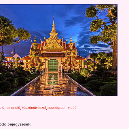
otó
ismertető
képzőművészet
soundgraph
videó
ódó bejegyzések: