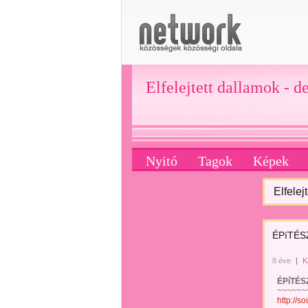
Elfelejtett dallamok - d
Nyitó
Tagok
Képek
Elfelej
ÉPíTÉSZ
8 éve
|
K
ÉPíTÉSZET
~~~~~~~
http://