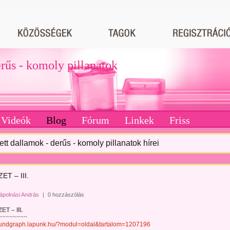
erűs - komoly pillanatok
Videók
Blog
Fórum
Linkek
Friss
tett dallamok - derűs - komoly pillanatok hírei
ET – III.
ápolnási András
|
0 hozzászólás
 – III.
~~~~~~~
soundgraph.lapunk.hu/?modul=oldal&tartalom=1207196