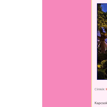
Címkék:
f
Kapcsol