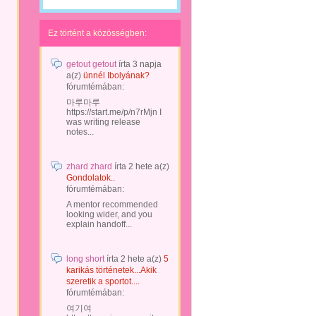
Ez történt a közösségben:
getout getout
írta
3 napja
a(z)
ünnél Ibolyának?
fórumtémában:
마루마루
https://start.me/p/n7rMjn I
was writing release
notes...
zhard zhard
írta
2 hete
a(z)
Gondolatok..
fórumtémában:
A mentor recommended
looking wider, and you
explain handoff...
long short
írta
2 hete
a(z)
5
karikás történetek...Akik
szeretik a sportot....
fórumtémában:
여기여