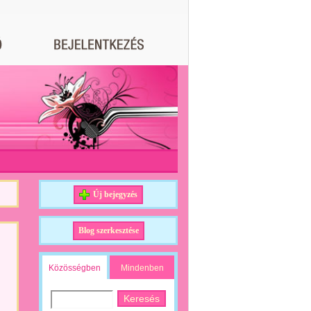
Új bejegyzés
Blog szerkesztése
Közösségben
Mindenben