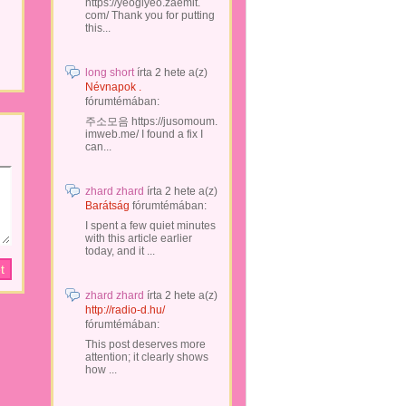
https://yeogiyeo.zaemit.
com/ Thank you for putting
this...
long short
írta
2 hete
a(z)
Névnapok .
fórumtémában:
주소모음 https://jusomoum.
imweb.me/ I found a fix I
can...
zhard zhard
írta
2 hete
a(z)
Barátság
fórumtémában:
I spent a few quiet minutes
with this article earlier
today, and it ...
zhard zhard
írta
2 hete
a(z)
http://radio-d.hu/
fórumtémában:
This post deserves more
attention; it clearly shows
how ...