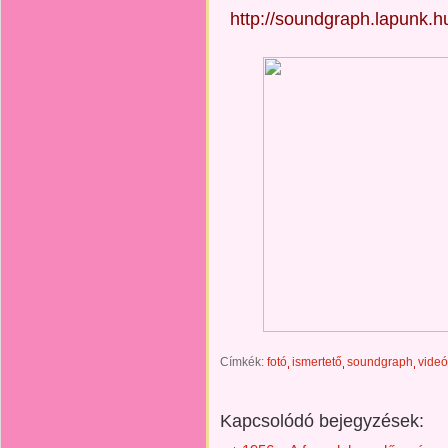
http://soundgraph.lapunk.
Címkék:
fotó
ismertető
soundgraph
videó
Kapcsolódó bejegyzések: