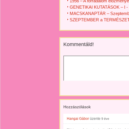
1956 – A forradalom előzménye
GENETIKAI KUTATÁSOK – I - I
MACSKANAPTÁR – Szeptemb
SZEPTEMBER a TERMÉSZETB
Kommentáld!
Hozzászólások
Hangai Gábor
üzente
9 éve