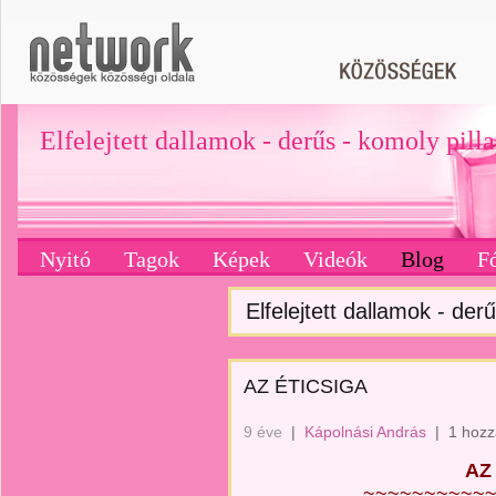
Elfelejtett dallamok - derűs - komoly pill
Nyitó
Tagok
Képek
Videók
Blog
F
Elfelejtett dallamok - derű
AZ ÉTICSIGA
9 éve
|
Kápolnási András
|
1 hozz
AZ
~~~~~~~~~~