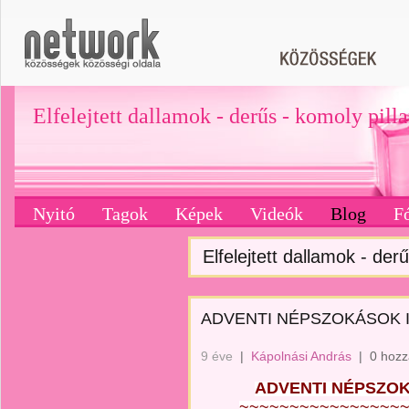
Elfelejtett dallamok - derűs - komoly pill
Nyitó
Tagok
Képek
Videók
Blog
F
Elfelejtett dallamok - derű
ADVENTI NÉPSZOKÁSOK I. – 
9 éve
|
Kápolnási András
|
0 hozz
ADVENTI NÉPSZOKÁSO
~~~~~~~~~~~~~~~~