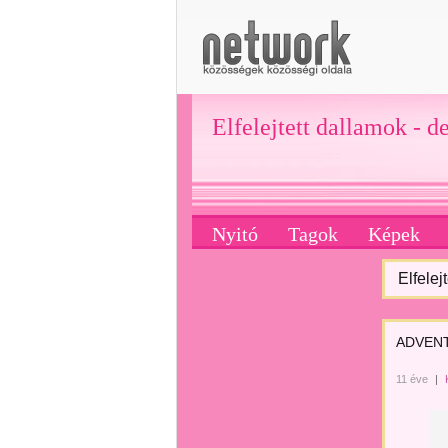
Elfelejtett dallamok - d
Nyitó
Tagok
Képek
Elfelej
ADVENT 
11 éve
|