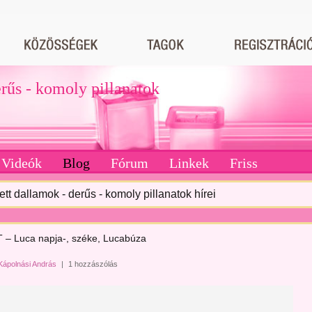
erűs - komoly pillanatok
Videók
Blog
Fórum
Linkek
Friss
tett dallamok - derűs - komoly pillanatok hírei
– Luca napja-, széke, Lucabúza
Kápolnási András
|
1 hozzászólás