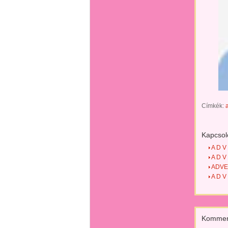
Címkék:
Kapcsol
A D V 
A D V 
ADVEN
A D V 
Kommen