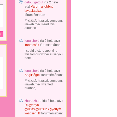
getout getout
írta
2 hete
a(z)
Várom a jobbító
javaslatokat.
fórumtémában:
주소모음 https://jusomoum.
imweb.me/ I read this
aloud to...
long short
írta
2 hete
a(z)
Tanmesék
fórumtémában:
I could picture applying
this tomorrow because you
note ...
long short
írta
2 hete
a(z)
Segítségek
fórumtémában:
주소모음 https://jusomoum.
imweb.me/ I wanted
nuance, ...
zhard zhard
írta
2 hete
a(z)
Új gyertya
gyújtás,gyújtsunk gyertyát
közösen .!!!
fórumtémában: