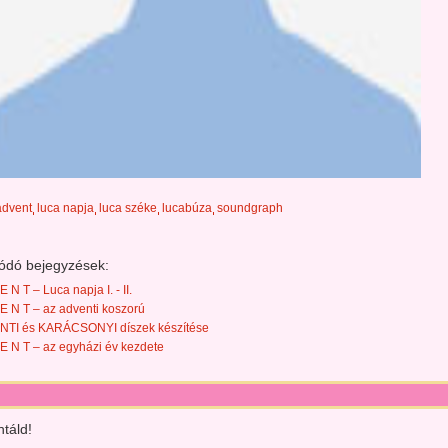
advent
luca napja
luca széke
lucabúza
soundgraph
ódó bejegyzések:
E N T – Luca napja I. - II.
E N T – az adventi koszorú
TI és KARÁCSONYI díszek készítése
E N T – az egyházi év kezdete
táld!