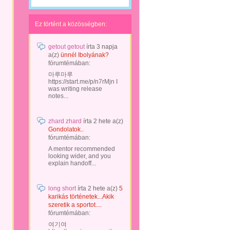
Ez történt a közösségben:
getout getout
írta
3 napja
a(z)
ünnél Ibolyának?
fórumtémában:
마루마루
https://start.me/p/n7rMjn I
was writing release
notes...
zhard zhard
írta
2 hete
a(z)
Gondolatok..
fórumtémában:
A mentor recommended
looking wider, and you
explain handoff...
long short
írta
2 hete
a(z)
5
karikás történetek...Akik
szeretik a sportot....
fórumtémában:
여기여