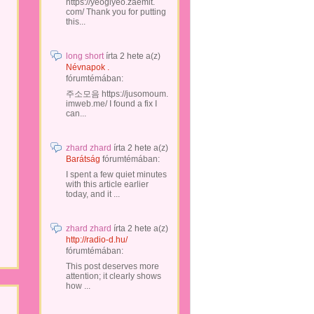
https://yeogiyeo.zaemit.
com/ Thank you for putting
this...
long short
írta
2 hete
a(z)
Névnapok .
fórumtémában:
주소모음 https://jusomoum.
imweb.me/ I found a fix I
can...
zhard zhard
írta
2 hete
a(z)
Barátság
fórumtémában:
I spent a few quiet minutes
with this article earlier
today, and it ...
zhard zhard
írta
2 hete
a(z)
http://radio-d.hu/
fórumtémában:
This post deserves more
attention; it clearly shows
how ...