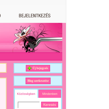
Új bejegyzés
Blog szerkesztése
Közösségben
Mindenben