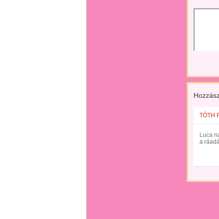
Hozzász
TÓTH 
Luca na
a ráadá