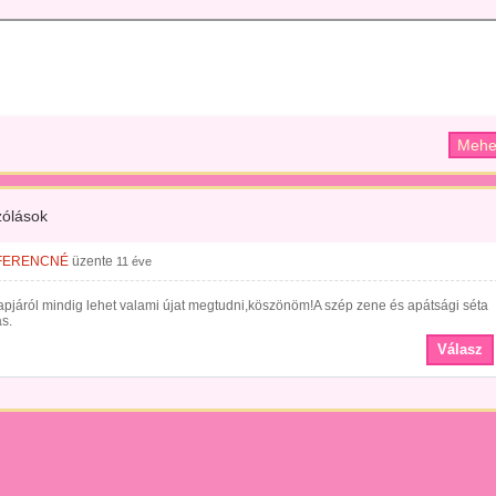
ólások
FERENCNÉ
üzente
11 éve
pjáról mindig lehet valami újat megtudni,köszönöm!A szép zene és apátsági séta
s.
Válasz