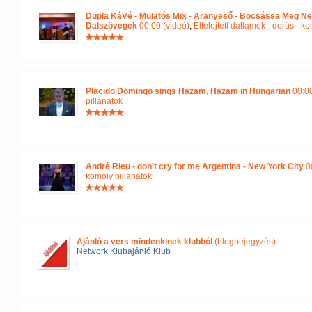
Dupla KáVé - Mulatós Mix - Aranyeső - Bocsássa Meg Ne
Dalszövegek
00:00 (videó)
,
Elfelejtett dallamok - derűs - k
Placido Domingo sings Hazam, Hazam in Hungarian
00:00
pillanatok
André Rieu - don't cry for me Argentina - New York City
00
komoly pillanatok
Ajánló a vers mindenkinek klubból
(blogbejegyzés)
Network Klubajánló Klub