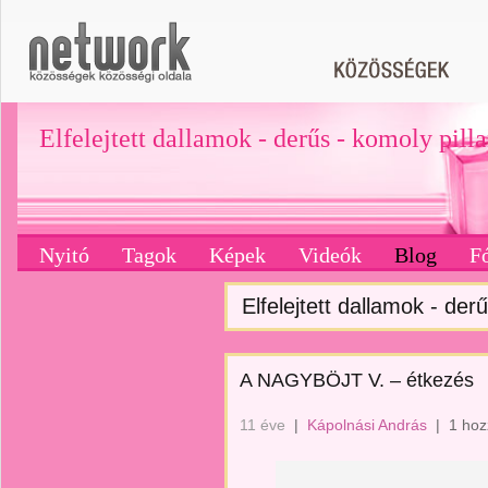
Elfelejtett dallamok - derűs - komoly pill
Nyitó
Tagok
Képek
Videók
Blog
F
Elfelejtett dallamok - derű
A NAGYBÖJT V. – étkezés
11 éve
|
Kápolnási András
|
1 hoz