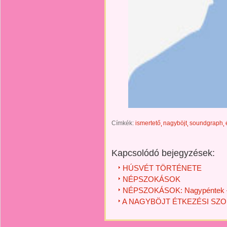
Címkék:
ismertető
nagyböjt
soundgraph
Kapcsolódó bejegyzések:
HÚSVÉT TÖRTÉNETE
NÉPSZOKÁSOK
NÉPSZOKÁSOK: Nagypéntek 
A NAGYBÖJT ÉTKEZÉSI SZO