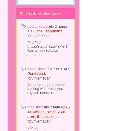
Ez történt a közösségben:
getout getout
írta
2 napja
a(z)
ünnél Ibolyának?
fórumtémában:
마루마루
https://start.me/p/n7rMjn I
was writing release
notes...
zhard zhard
írta
2 hete
a(z)
Gondolatok..
fórumtémában:
A mentor recommended
looking wider, and you
explain handoff...
long short
írta
2 hete
a(z)
5
karikás történetek...Akik
szeretik a sportot....
fórumtémában:
여기여