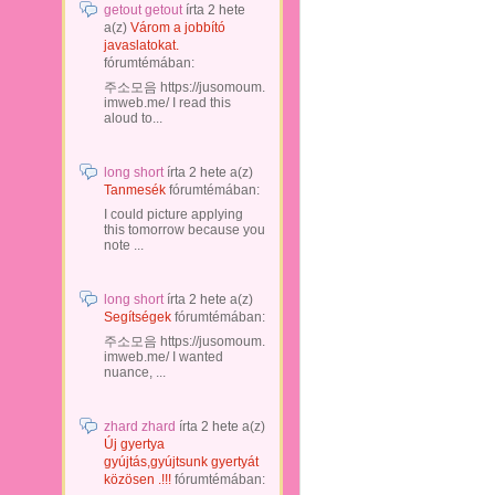
getout getout
írta
2 hete
a(z)
Várom a jobbító
javaslatokat.
fórumtémában:
주소모음 https://jusomoum.
imweb.me/ I read this
aloud to...
long short
írta
2 hete
a(z)
Tanmesék
fórumtémában:
I could picture applying
this tomorrow because you
note ...
long short
írta
2 hete
a(z)
Segítségek
fórumtémában:
주소모음 https://jusomoum.
imweb.me/ I wanted
nuance, ...
zhard zhard
írta
2 hete
a(z)
Új gyertya
gyújtás,gyújtsunk gyertyát
közösen .!!!
fórumtémában: