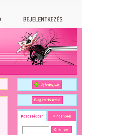
Új bejegyzés
Blog szerkesztése
Közösségben
Mindenben