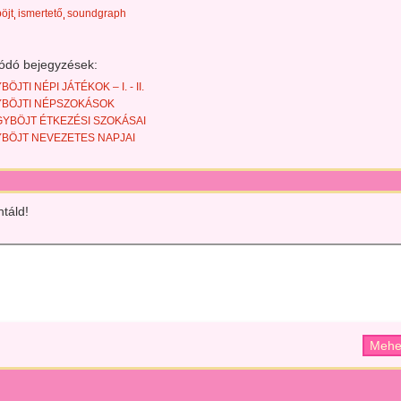
öjt
ismertető
soundgraph
ódó bejegyzések:
ÖJTI NÉPI JÁTÉKOK – I. - II.
BÖJTI NÉPSZOKÁSOK
GYBÖJT ÉTKEZÉSI SZOKÁSAI
BÖJT NEVEZETES NAPJAI
táld!