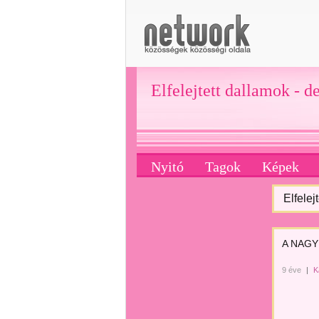
Elfelejtett dallamok - d
Nyitó
Tagok
Képek
Elfelej
A NAGYBÖ
9 éve
|
K