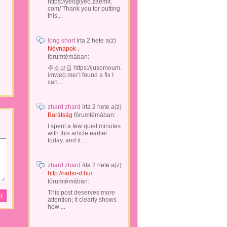
https://yeogiyeo.zaemit.
com/ Thank you for putting
this...
long short
írta
2 hete
a(z)
Névnapok .
fórumtémában:
주소모음 https://jusomoum.
imweb.me/ I found a fix I
can...
zhard zhard
írta
2 hete
a(z)
Barátság
fórumtémában:
I spent a few quiet minutes
with this article earlier
today, and it ...
zhard zhard
írta
2 hete
a(z)
http://radio-d.hu/
fórumtémában:
This post deserves more
attention; it clearly shows
how ...