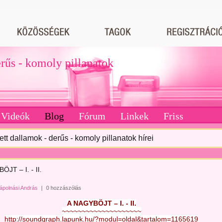
erűs - komoly pillanatok
Videók
Blog
Fórum
Linkek
Friss
tett dallamok - derűs - komoly pillanatok hírei
JT – I. - II.
ápolnási András
|
0 hozzászólás
A NAGYBÖJT – I. - II.
~~~~~~~~~~~~~~~~~~~~
http://soundgraph.lapunk.hu/?modul=oldal&tartalom=1165619