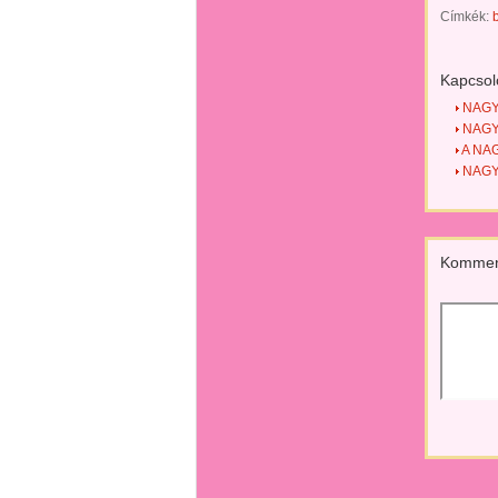
Címkék:
b
Kapcsol
NAGYB
NAGY
A NA
NAGY
Kommen