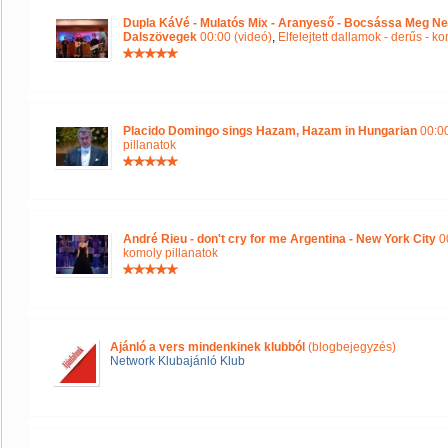
Dupla KáVé - Mulatós Mix - Aranyeső - Bocsássa Meg Ne
Dalszövegek
00:00 (videó)
,
Elfelejtett dallamok - derűs - k
Placido Domingo sings Hazam, Hazam in Hungarian
00:00
pillanatok
André Rieu - don't cry for me Argentina - New York City
00
komoly pillanatok
Ajánló a vers mindenkinek klubból
(blogbejegyzés)
Network Klubajánló Klub