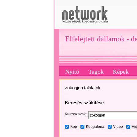
Elfelejtett dallamok - d
Nyitó
Tagok
Képek
zokogjon találatok
Keresés szűkítése
Kulcsszavak:
Kép
Képgaléria
Videó
Vi