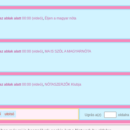
az ablak alatt
00:00 (videó)
,
Éljen a magyar nóta
az ablak alatt
00:00 (videó)
,
MA IS SZÓL A MAGYARNÓTA
az ablak alatt
00:00 (videó)
,
NÓTASZERZŐK Klubja
ő
utolsó
Ugrás a(z)
oldalra