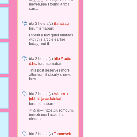
주소모음 https://jusomoum.
imweb.me/ I found a fix I
can...
írta
2 hete
a(z)
Barátság
fórumtémában:
I spent a few quiet minutes
with this article earlier
today, and it ...
írta
2 hete
a(z)
http://radio-
d.hu/
fórumtémában:
This post deserves more
attention; it clearly shows
how ...
írta
2 hete
a(z)
Várom a
jobbító javaslatokat.
fórumtémában:
주소모음 https://jusomoum.
imweb.me/ I read this
aloud to...
írta
2 hete
a(z)
Tanmesék