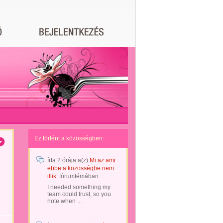
Ez történt a közösségben:
írta
2 órája
a(z)
Mi az ami
ebbe a közösségbe nem
illik.
fórumtémában:
I needed something my
team could trust, so you
note when ...