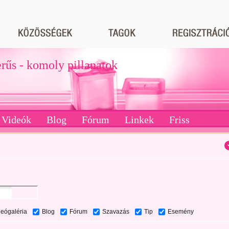
erűs - komoly pillanatok
Videók
Blog
Fórum
Linkek
Friss
deógaléria
Blog
Fórum
Szavazás
Tip
Esemény