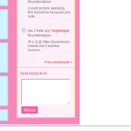
fórumtémában:
I could picture applying
this tomorrow because you
note ...
írta
2 hete
a(z)
Segítségek
fórumtémában:
주소모음 https://jusomoum.
imweb.me/ I wanted
nuance, ...
Friss események »
Szólj hozzá te is!