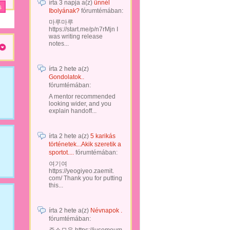
írta
3 napja
a(z)
ünnél
Ibolyának?
fórumtémában:
마루마루
https://start.me/p/n7rMjn I
was writing release
notes...
írta
2 hete
a(z)
Gondolatok..
fórumtémában:
A mentor recommended
looking wider, and you
explain handoff...
írta
2 hete
a(z)
5 karikás
történetek...Akik szeretik a
sportot....
fórumtémában:
여기여
https://yeogiyeo.zaemit.
com/ Thank you for putting
this...
írta
2 hete
a(z)
Névnapok .
fórumtémában: