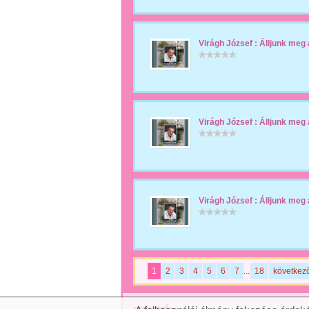
Virágh József : Álljunk meg 
Virágh József : Álljunk meg 
Virágh József : Álljunk meg 
1
2
3
4
5
6
7
...
18
következ