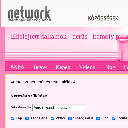
Elfelejtett dallamok - derűs - komoly pill
Nyitó
Tagok
Képek
Videók
Blog
F
Verset, zenét, művészetet találatok
Keresés szűkítése
Kulcsszavak:
Kép
Képgaléria
Videó
Videógaléria
Blog
Fórum