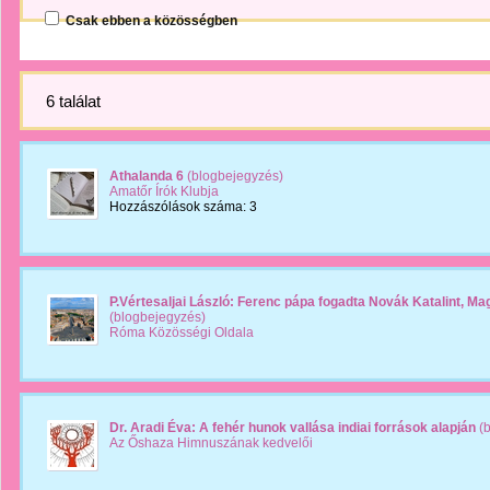
Csak ebben a közösségben
6 találat
Athalanda 6
(blogbejegyzés)
Amatőr Írók Klubja
Hozzászólások száma: 3
P.Vértesaljai László: Ferenc pápa fogadta Novák Katalint, M
(blogbejegyzés)
Róma Közösségi Oldala
Dr. Aradi Éva: A fehér hunok vallása indiai források alapján
(b
Az Őshaza Himnuszának kedvelői