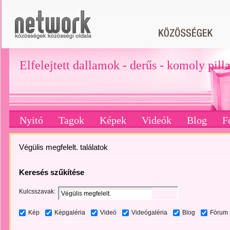
Elfelejtett dallamok - derűs - komoly pill
Nyitó
Tagok
Képek
Videók
Blog
F
Végülis megfelelt. találatok
Keresés szűkítése
Kulcsszavak:
Kép
Képgaléria
Videó
Videógaléria
Blog
Fórum