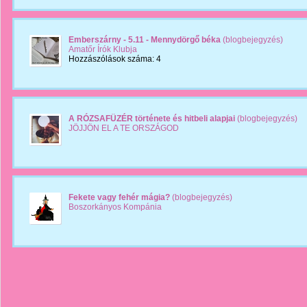
Emberszárny - 5.11 - Mennydörgő béka
(blogbejegyzés)
Amatőr Írók Klubja
Hozzászólások száma: 4
A RÓZSAFÜZÉR története és hitbeli alapjai
(blogbejegyzés)
JÖJJÖN EL A TE ORSZÁGOD
Fekete vagy fehér mágia?
(blogbejegyzés)
Boszorkányos Kompánia