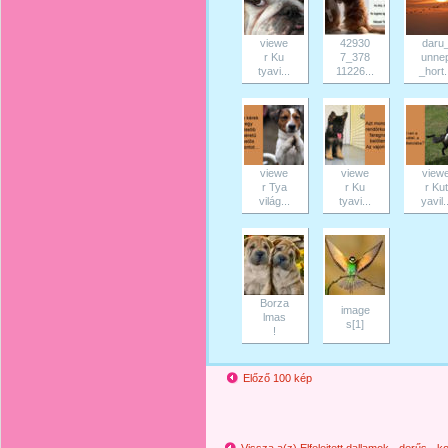
viewe
42930
daru
r Ku
7_378
unne
tyavi...
11226...
_hort.
viewe
viewe
view
r Tya
r Ku
r Kut
világ...
tyavi...
yavil..
Borza
image
lmas
s[1]
!
Előző 100 kép