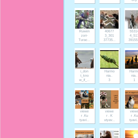
Ruwen
40677
5531
zori-
3_301
4_51
Turac...
37735...
39155.
i_don
Harmo
Harm
t_kno
nia..
nia..
w_if_...
3
1
viewe
viewe
view
r .Ku
r . K
r .Ku
tyavi...
utyav...
tyavi..