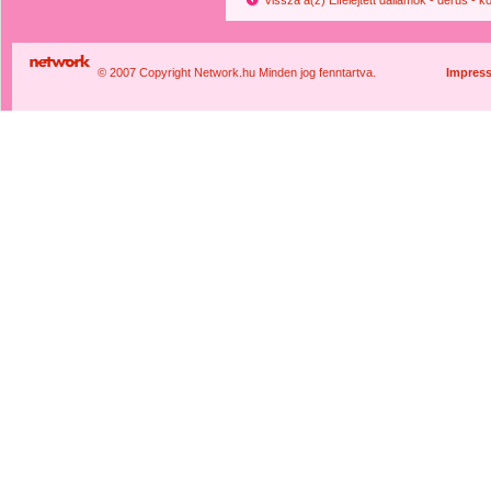
Vissza a(z) Elfelejtett dallamok - derűs -
© 2007 Copyright Network.hu Minden jog fenntartva.
Impres