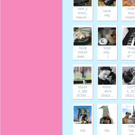
nem_s
Prak
barat
emmi_
ikus
ság
macse...
megol.
Nyújt
Segít
Hog
ózkod
ség..
is vo
ááás ...
..:)
lt? °..
55534
45561
3197
2_399
_4076
5_31
87254...
00002...
09211.
Eiffe
Híd
Rio
l tor
ony