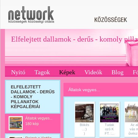
Elfelejtett dallamok - derűs - komoly pill
Nyitó
Tagok
Képek
Videók
Blog
F
ELFELEJTETT
Állatok vegyes...
DALLAMOK - DERŰS
- KOMOLY
PILLANATOK
KÉPGALÉRIÁI
Állatok vegyes...
180 kép
Bökés
Tudak
Az al
...:)
ozó K
vás 
)
FT. :...
űvész.