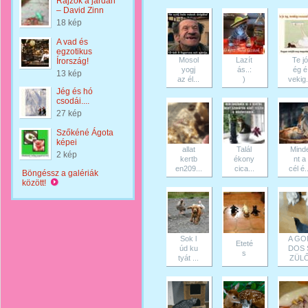
Rajzok a járdán
– David Zinn
18 kép
A vad és
egzotikus
Mosol
Lazít
Te jó
Írország!
yogj
ás..:
ég é
13 kép
az él...
)
vekig.
Jég és hó
csodái....
27 kép
Szőkéné Ágota
képei
allat
Talál
Mind
2 kép
kertb
ékony
nt a
en209...
cica...
cél é..
Böngéssz a galériák
között!
Sok l
A GO
Eteté
úd ku
DOS 
s
tyát ...
ZÜL