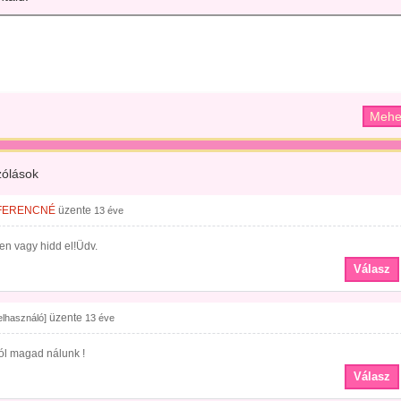
ólások
FERENCNÉ
üzente
13 éve
en vagy hidd el!Üdv.
Válasz
üzente
felhasználó]
13 éve
ól magad nálunk !
Válasz