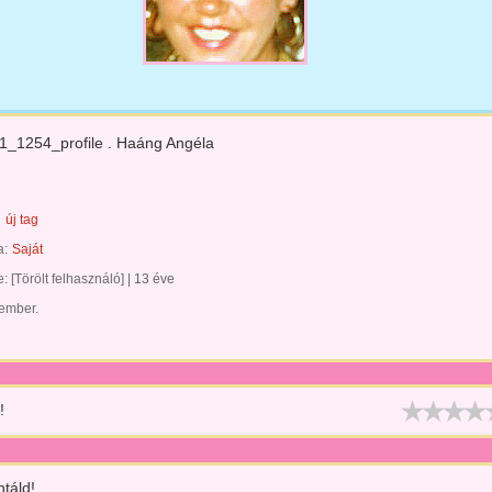
_1254_profile . Haáng Angéla
új tag
a:
Saját
te:
[Törölt felhasználó]
|
13 éve
 ember.
!
táld!