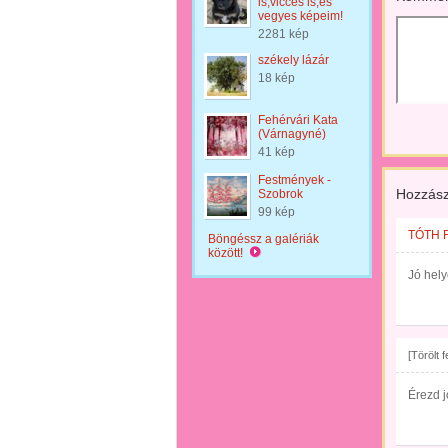
is,vicces is,és
vegyes képeim!
2281 kép
székely lázár
18 kép
Fehérvári Kata
(Várnagyné)
41 kép
Festmények -
Hozzász
Szobrok
99 kép
TÓTH 
Böngéssz a galériák
között!
Jó hely
[Törölt 
Érezd j