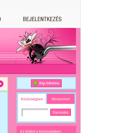
Kép feltöltése
Közösségben
Mindenben
Ez történt a közösségben: