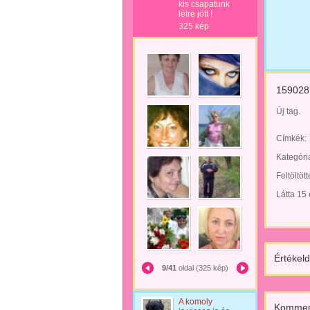
kis csapatunk
létre jött !
325 kép
1590281
Új tag.
Címkék:
Kategóri
Feltöltöt
Látta 15
Értékeld
9/41
oldal (325 kép)
A komoly
Kommen