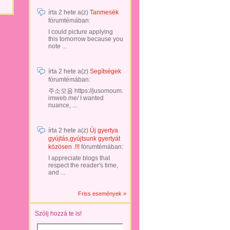
írta
2 hete
a(z)
Tanmesék
fórumtémában:
I could picture applying
this tomorrow because you
note ...
írta
2 hete
a(z)
Segítségek
fórumtémában:
주소모음 https://jusomoum.
imweb.me/ I wanted
nuance, ...
írta
2 hete
a(z)
Új gyertya
gyújtás,gyújtsunk gyertyát
közösen .!!!
fórumtémában:
I appreciate blogs that
respect the reader's time,
and ...
Friss események »
Szólj hozzá te is!