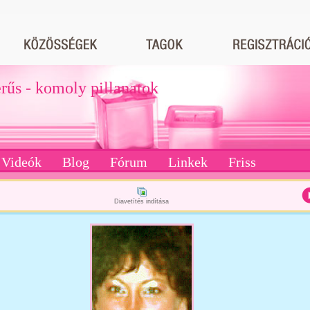
erűs - komoly pillanatok
Videók
Blog
Fórum
Linkek
Friss
Diavetítés indítása