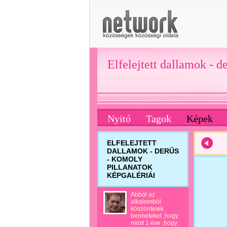
Elfelejtett dallamok - d
Nyitó
Tagok
Képek
ELFELEJTETT
DALLAMOK - DERŰS
- KOMOLY
PILLANATOK
KÉPGALÉRIÁI
Abból az
alkalomból
köszöntelek
benneteket ,hogy
most 1 éve ,hogy