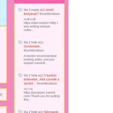
írta
3 napja
a(z)
ünnél
Ibolyának?
fórumtémában:
마루마루
https://start.me/p/n7rMjn I
was writing release
notes...
írta
2 hete
a(z)
Gondolatok..
fórumtémában:
A mentor recommended
looking wider, and you
explain handoff...
írta
2 hete
a(z)
5 karikás
történetek...Akik szeretik a
sportot....
fórumtémában:
여기여
https://yeogiyeo.zaemit.
com/ Thank you for putting
this...
írta
2 hete
a(z)
Névnapok .