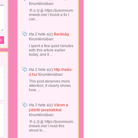
fórumtémában:
주소모음 https://jusomoum.
imweb.me/ I found a fix I
can...
írta
2 hete
a(z)
Barátság
fórumtémában:
I spent a few quiet minutes
with this article earlier
today, and it ...
írta
2 hete
a(z)
http://radio-
d.hu/
fórumtémában:
This post deserves more
attention; it clearly shows
how ...
írta
2 hete
a(z)
Várom a
jobbító javaslatokat.
fórumtémában:
주소모음 https://jusomoum.
imweb.me/ I read this
aloud to...