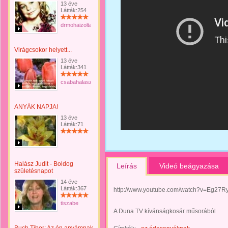
13 éve
Látták:254
drmohaizoltan
Virágcsokor helyett...
13 éve
Látták:341
csabahalasz
ANYÁK NAPJA!
13 éve
Látták:71
Halász Judit - Boldog
Leírás
Videó beágyazása
születésnapot
14 éve
Látták:367
http://www.youtube.com/watch?v=Eg27
tiszabe
A Duna TV kívánságkosár műsorából