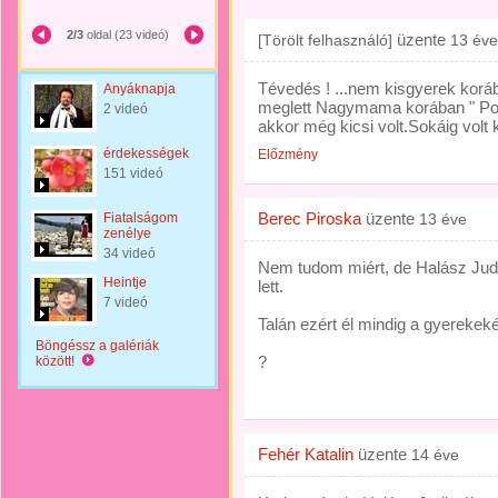
2/3
oldal (23 videó)
üzente
[Törölt felhasználó]
13 éve
Tévedés ! ...nem kisgyerek koráb
Anyáknapja
meglett Nagymama korában " Pont
2 videó
akkor még kicsi volt.Sokáig volt k
érdekességek
Előzmény
151 videó
Berec Piroska
üzente
Fiatalságom
13 éve
zenélye
34 videó
Nem tudom miért, de Halász Judi
Heintje
lett.
7 videó
Talán ezért él mindig a gyerekeké
Böngéssz a galériák
?
között!
Fehér Katalin
üzente
14 éve