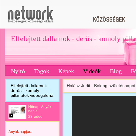
Elfelejtett dallamok - derűs - komoly pill
Nyitó
Tagok
Képek
Videók
Blog
F
Elfelejtett dallamok -
Halász Judit - Boldog születésnapot
derűs - komoly
pillanatok videógalériái
Nőnap, Anyák
napja
23 videó
Anyák napjára