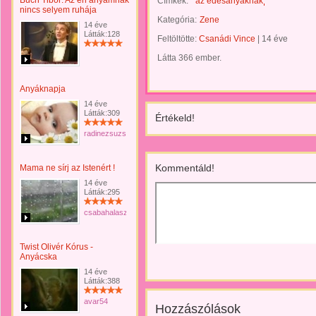
Buch Tibor: Az én anyámnak
Címkék:
az édesanyáknak
nincs selyem ruhája
Kategória:
Zene
14 éve
Látták:128
Feltöltötte:
Csanádi Vince
|
14 éve
Látta 366 ember.
Anyáknapja
14 éve
Látták:309
Értékeld!
radinezsuzsa
Kommentáld!
Mama ne sírj az Istenért !
14 éve
Látták:295
csabahalasz
Twist Olivér Kórus -
Anyácska
14 éve
Látták:388
avar54
Hozzászólások