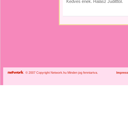
Kedves ének. Halász Juditttól.
© 2007 Copyright Network.hu Minden jog fenntartva.
Impres