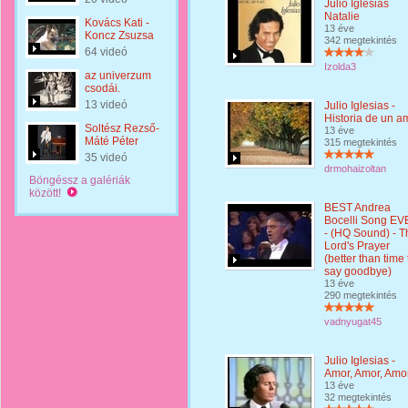
Julio Iglesias
Natalie
Kovács Kati -
13 éve
Koncz Zsuzsa
342 megtekintés
64 videó
Izolda3
az univerzum
csodái.
13 videó
Julio Iglesias -
Historia de un a
Soltész Rezső-
13 éve
Máté Péter
315 megtekintés
35 videó
drmohaizoltan
Böngéssz a galériák
között!
BEST Andrea
Bocelli Song EV
- (HQ Sound) - T
Lord's Prayer
(better than time 
say goodbye)
13 éve
290 megtekintés
vadnyugat45
Julio Iglesias -
Amor, Amor, Amo
13 éve
32 megtekintés