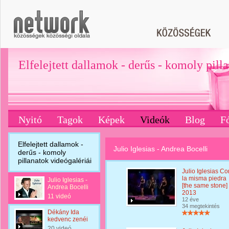
Elfelejtett dallamok - derűs - komoly pill
Nyitó
Tagok
Képek
Videók
Blog
F
Elfelejtett dallamok -
Julio Iglesias - Andrea Bocelli
derűs - komoly
pillanatok videógalériái
Julio Iglesias Co
la misma piedra
Julio Iglesias -
[the same stone]
Andrea Bocelli
2013
11 videó
12 éve
34 megtekintés
Dékány Ida
kedvenc zenéi
20 videó