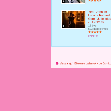
Yira - Jennifer
Lopez - Richard
Gere - Julio Igle
- TANGO.flv
13 éve
523 megtekintés
kolok89
Vissza a(z) Elfelejtett dallamok - derűs -