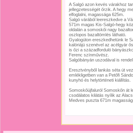
A Salgó azon kevés várakhoz ta
jellegzetességét őrzik. A hegy me
elfoglalni, magassága 625m.
Salgó várából leereszkedve a V
571m magas Kis-Salgó-hegy közö
oldalán a somoskői nagy bazalto
oszlopos bazaltömlés látható.
Gyalogúton ereszkedhetünk le 
kalóriájú szenével az acélgyár ős
is őzi a századforduló bányászkol
Ferenc színművész.
Salgóbányán uszodával is rende
Eresztvényből lankás séta út vez
emlékligetben van a Petőfi Sándo
kunyhó és helytörténeti kiállítás.
Somoskőújfaluról Somoskőn át le
csodálatos kilátás nyílik az Alac
Medves puszta 671m magasságon