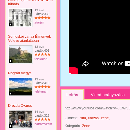
években, amin a STRAND is
látható
13 éve
Látták:336
ztarjan
Somoskői vár az Élmények
Völgye ajánlatában
13 éve
Látták:401
telekmari
Nógrád megye
13 éve
Látták:416
telekmari
Leírás
Videó beágyazása
Drezda Óváros
http://www.youtube.com/watch?v=JGWrL
14 éve
Látták:328
Címkék:
film
utazás
zene
hatrafovitsmelissza
Kategória:
Zene