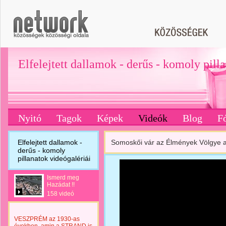
Elfelejtett dallamok - derűs - komoly pill
Nyitó
Tagok
Képek
Videók
Blog
F
Elfelejtett dallamok -
Somoskői vár az Élmények Völgye a
derűs - komoly
pillanatok videógalériái
Ismerd meg
Hazádat !!
158 videó
VESZPRÉM az 1930-as