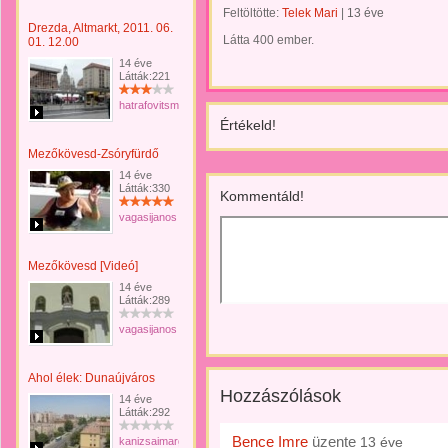
Feltöltötte:
Telek Mari
|
13 éve
Drezda, Altmarkt, 2011. 06.
Látta 400 ember.
01. 12.00
14 éve
Látták:221
hatrafovitsmelissza
Értékeld!
Mezőkövesd-Zsóryfürdő
14 éve
Látták:330
Kommentáld!
vagasijanos
Mezőkövesd [Videó]
14 éve
Látták:289
vagasijanos
Ahol élek: Dunaújváros
Hozzászólások
14 éve
Látták:292
Bence Imre
üzente
13 éve
kanizsaimargit