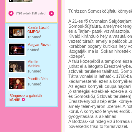
Túrázzon Somoskőújfalu környé
7/20
oldal (158 videó)
A 21-es fő útvonalon Salgótarjánt
Somoskőújfalura, amelynek tenge
Komár László -
és a Tarján- patak vízválasztója.
OMEGA
Kiváló kiránduló hely a vasútáll
16 videó
vezető túraút, amely a palócok „
Magyar Rózsa
korábban pogány kultikus hely vol
6 videó
látogatják ma is. Sokan hirdették 
közepe”.
A falu közepéből a templom északi
Mirelle
juthat el a látogató Eresztvénybe
Mathieu
szlovák területen található, Som
10 videó
Tátra vonalai is láthatók. 1768-b
Paudits Béla
kádármesterek ezen a környéken
10 videó
Az egész környék csupa hajdani 
jó stratégiai érzékkel- ezekre a k
Böngéssz a galériák
és Somoskő,( Szlovák területen) 
között!
Eresztvényből szép erdei környe
amely télen-nyáron üzemel. A hot
körül. A környező fenyves erdők
gyógyítására is alkalmas.
A Bodzás-kút hideg vizű forrása 
bővelkedik frissítő forrásvízzel.