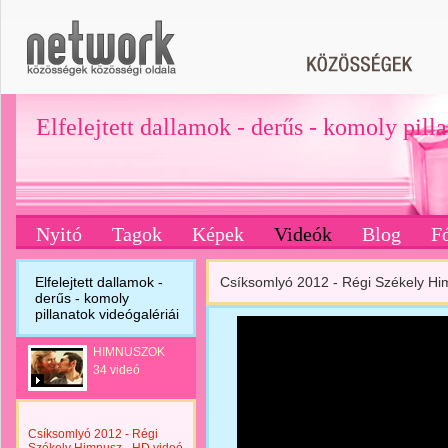
Elfelejtett dallamok - derűs - komoly pill
Nyitó
Tagok
Képek
Videók
Blog
F
Elfelejtett dallamok -
Csíksomlyó 2012 - Régi Székely Hi
derűs - komoly
pillanatok videógalériái
HIMNUSZOK
34 videó
Csíksomlyó 2012 - Régi