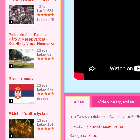
Székely Himnusz - HD videó
13 éve
Látták:638
Kelemen45
Bálint NatáLia-Farkas
Károly: Mesék városa -
Keszthely Város Himnusza
13 éve
Látták:89
Szerb himnusz
13 éve
Látták:475
tiszabe
Leírás
Videó beágyazása
Bikini - Közeli helyeken
http://www.youtube.com/watch?v=op29PE
13 éve
Látták:154
Címkék:
hit
történelem
vallás
Kategória:
Zene