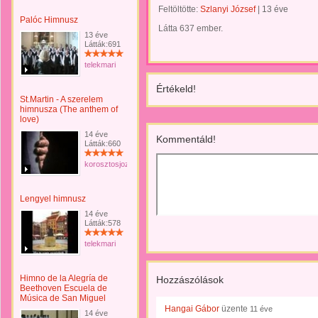
Feltöltötte:
Szlanyi József
|
13 éve
Palóc Himnusz
Látta 637 ember.
13 éve
Látták:691
telekmari
Értékeld!
St.Martin - A szerelem
himnusza (The anthem of
love)
14 éve
Kommentáld!
Látták:660
korosztosjozsef
Lengyel himnusz
14 éve
Látták:578
telekmari
Himno de la Alegría de
Hozzászólások
Beethoven Escuela de
Música de San Miguel
Hangai Gábor
üzente
11 éve
14 éve