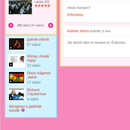
Látták:232
Hová menjen?
Előzmény
2/5
oldal (34 videó)
Kalmár János
üzente
11 éve
gyerek videók
Aki teheti idén is menjen el. Érdemes.
57 videó
Nőnap, Anyák
napja
23 videó
Olasz slágerek
,dalok..
17 videó
Richard
Clayderman
9 videó
Böngéssz a galériák
között!