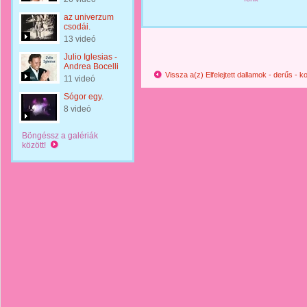
az univerzum
csodái.
13 videó
Julio Iglesias -
Andrea Bocelli
Vissza a(z) Elfelejtett dallamok - derűs -
11 videó
Sógor egy.
8 videó
Böngéssz a galériák
között!