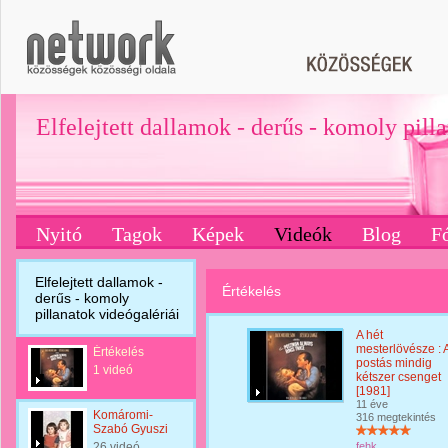
Elfelejtett dallamok - derűs - komoly pill
Nyitó
Tagok
Képek
Videók
Blog
F
Elfelejtett dallamok -
Értékelés
derűs - komoly
pillanatok videógalériái
A hét
mesterlövésze : 
Értékelés
postás mindig
1 videó
kétszer csenget
[1981]
11 éve
Komáromi-
316 megtekintés
Szabó Gyuszi
26 videó
fehk