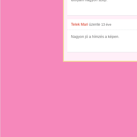
Ibolyám nagyon szép.
Telek Mari
üzente
13 éve
Nagyon jó a hímzés a képen.