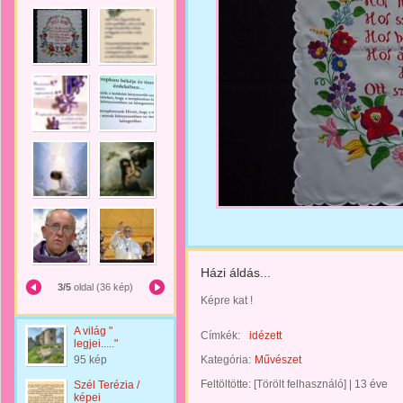
Házi áldás...
3/5
oldal (36 kép)
Képre kat !
A világ "
Címkék:
idézett
legjei....."
95 kép
Kategória:
Művészet
Feltöltötte:
[Törölt felhasználó]
|
13 éve
Szél Terézia /
képei