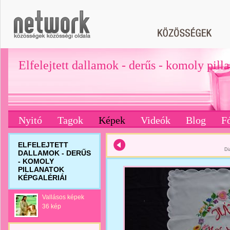
Elfelejtett dallamok - derűs - komoly pill
Nyitó
Tagok
Képek
Videók
Blog
F
ELFELEJTETT
Di
DALLAMOK - DERŰS
- KOMOLY
PILLANATOK
KÉPGALÉRIÁI
Vallásos képek
36 kép