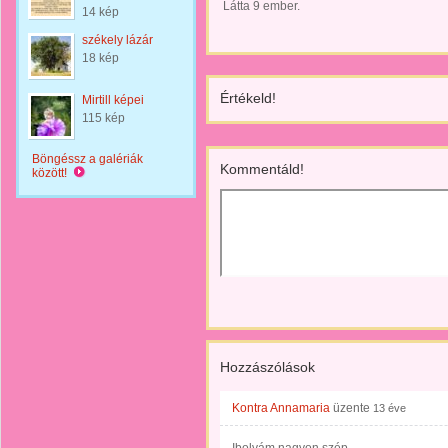
Látta 9 ember.
14 kép
székely lázár
18 kép
Értékeld!
Mirtill képei
115 kép
Böngéssz a galériák
Kommentáld!
között!
Hozzászólások
Kontra Annamaria
üzente
13 éve