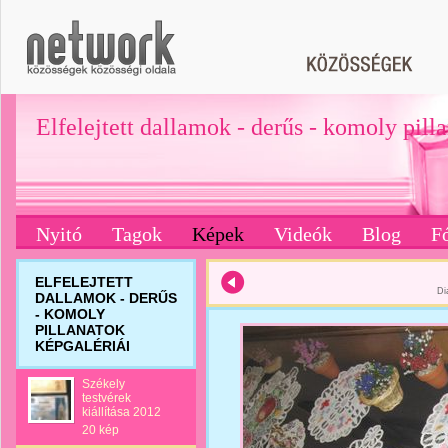
Elfelejtett dallamok - derűs - komoly pill
Nyitó
Tagok
Képek
Videók
Blog
F
ELFELEJTETT
Di
DALLAMOK - DERŰS
- KOMOLY
PILLANATOK
KÉPGALÉRIÁI
Székely
testvérek
kiállítása 2012
20 kép