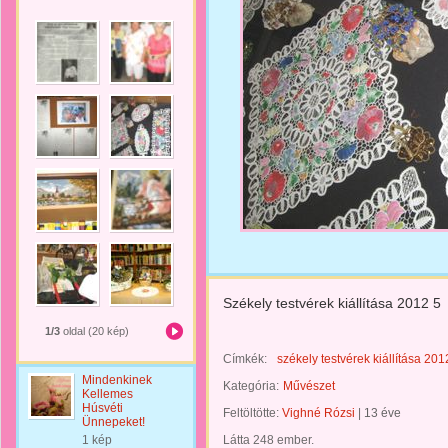
Székely testvérek kiállítása 2012 5
1/3
oldal (20 kép)
Címkék:
székely testvérek kiállítása 201
Mindenkinek
Kategória:
Művészet
Kellemes
Húsvéti
Feltöltötte:
Vighné Rózsi
|
13 éve
Ünnepeket!
1 kép
Látta 248 ember.