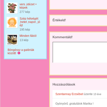
vers ,idézet +
képek
277 kép
Szép hétvégét
Értékeld!
,hetet ,napot , jó
éjt
195 kép
Minden fából
Kommentáld!
13 kép
Böngéssz a galériák
között!
Hozzászólások
Szentannay Erzsébet
üzente
13 éve
Gyönyörű ,gratulálok Marika !