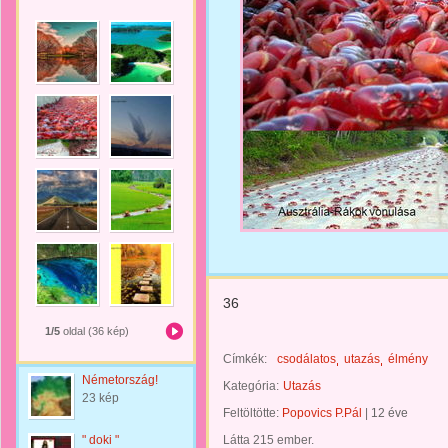
36
1/5
oldal (36 kép)
Címkék:
csodálatos
utazás
élmény
Németország!
Kategória:
Utazás
23 kép
Feltöltötte:
Popovics P.Pál
|
12 éve
" doki "
Látta 215 ember.