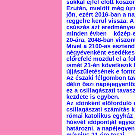
sokkal éjfél előtt köszön
Ezután, mielőtt még újr
jön, ezért 2016-ban a 
reggelre kerül vissza. 
csúszás azt eredményezi
minden évben – közép-e
20-ára, 2048-ban viszont
Mivel a 2100-as eszten
négyévenként esedékes 
előrefelé mozdul el a f
ismét 21-én következik 
újjászületésének e fon
Az északi félgömbön ta
délin őszi napéjegyenlő
ez a csillagászati tavasz
kezdete is egyben.
Az időnként előforduló e
csillagászati számítás 
római katolikus egyház
húsvét időpontját egys
határozni, a napéjegyen
március 21-ére teszi.