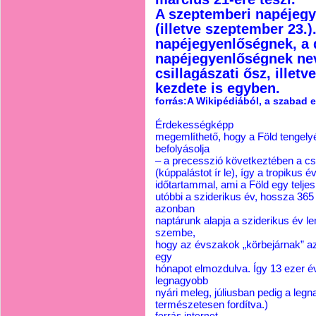
A szeptemberi napéjegy
(illetve szeptember 23.)
napéjegyenlőségnek, a d
napéjegyenlőségnek nev
csillagászati ősz, illetv
kezdete is egyben.
forrás:A Wikipédiából, a szabad 
Érdekességképp
megemlíthető, hogy a Föld tengelyé
befolyásolja
– a precesszió következtében a csi
(kúppalástot ír le), így a tropiku
időtartammal, ami a Föld egy telje
utóbbi a sziderikus év, hossza 36
azonban
naptárunk alapja a sziderikus év 
szembe,
hogy az évszakok „körbejárnak” az
egy
hónapot elmozdulva. Így 13 ezer é
legnagyobb
nyári meleg, júliusban pedig a legna
természetesen fordítva.)
forrás.internet