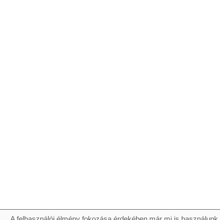
A felhasználói élmény fokozása érdekében már mi is használunk 