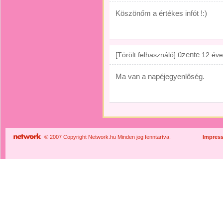
Köszönőm a értékes infót !:)
üzente
[Törölt felhasználó]
12 éve
Ma van a napéjegyenlőség.
© 2007 Copyright Network.hu Minden jog fenntartva.
Impres