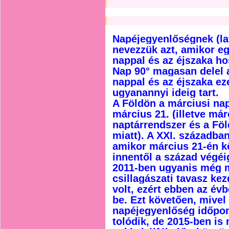
Napéjegyenlőségnek (la
nevezzük azt, amikor eg
nappal és az éjszaka h
Nap 90° magasan delel az
nappal és az éjszaka e
ugyanannyi ideig tart.
A Földön a márciusi na
március 21. (illetve már
naptárrendszer és a Fö
miatt). A XXI. században
amikor március 21-én kö
innentől a század végéi
2011-ben ugyanis még m
csillagászati tavasz ke
volt, ezért ebben az év
be. Ezt követően, mivel
napéjegyenlőség időpon
tolódik, de 2015-ben is