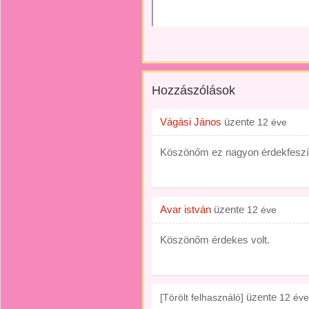
Hozzászólások
Vágási János
üzente
12 éve
Köszönőm ez nagyon érdekfeszítő
Avar istván
üzente
12 éve
Köszönőm érdekes volt.
üzente
[Törölt felhasználó]
12 éve