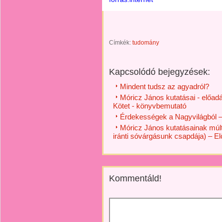
Címkék:
tudomány
Kapcsolódó bejegyzések:
Mindent tudsz az agyadról?
Móricz János kutatásai - előadá
Kötet - könyvbemutató
Érdekességek a Nagyvilágból – 
Móricz János kutatásainak múltj
iránti sóvárgásunk csapdája) – E
Kommentáld!