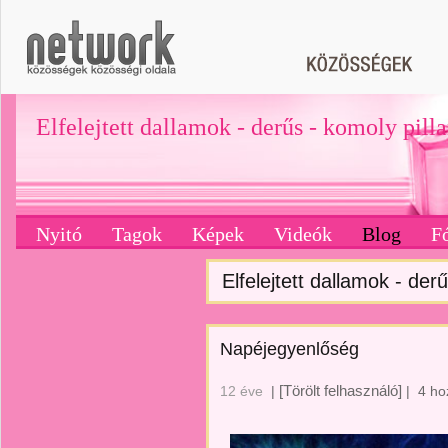
Elfelejtett dallamok - derűs - komoly pill
Nyitó
Tagok
Képek
Videók
Blog
F
Elfelejtett dallamok - derű
Napéjegyenlőség
[Törölt felhasználó]
12 éve
|
|
4 ho