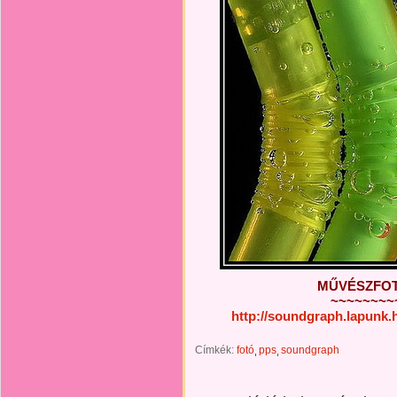
MŰVÉSZFOTÓ
~~~~~~~~
http://soundgraph.lapunk
Címkék:
fotó
pps
soundgraph