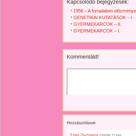
Kapcsolódó bejegyzések:
1956 – A forradalom előzménye
GENETIKAI KUTATÁSOK – I - I
GYERMEKARCOK – II.
GYERMEKARCOK – I.
Kommentáld!
Hozzászólások
Erdei Zsuzsanna
üzente
12 éve