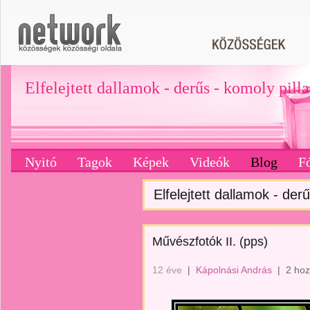
Elfelejtett dallamok - derűs - komoly pill
Nyitó
Tagok
Képek
Videók
Blog
F
Elfelejtett dallamok - derű
Művészfotók II. (pps)
12 éve
|
Kápolnási András
|
2 hoz