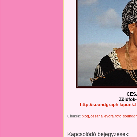
CES
Zöldfok-
http://soundgraph.lapunk
Címkék:
blog
cesaria
evora
foto
soundg
Kapcsolódó bejegyzések: