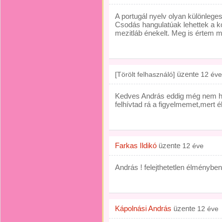
A portugál nyelv olyan különlege
Csodás hangulatúak lehettek a kon
mezitláb énekelt. Meg is értem mi
üzente
[Törölt felhasználó]
12 éve
Kedves András eddig még nem ha
felhívtad rá a figyelmemet,mert é
Farkas Ildikó
üzente
12 éve
András ! felejthetetlen élménybe
Kápolnási András
üzente
12 éve