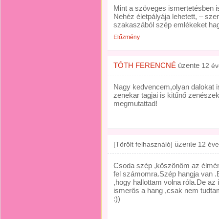
Mint a szöveges ismertetésben is
Nehéz életpályája lehetett, – sze
szakaszából szép emlékeket hag
Előzmény
TÓTH FERENCNÉ
üzente
12 év
Nagy kedvencem,olyan dalokat i
zenekar tagjai is kitűnő zenésze
megmutattad!
üzente
[Törölt felhasználó]
12 éve
Csoda szép ,köszönőm az élményt
fel számomra.Szép hangja van 
,hogy hallottam volna róla.De az 
ismerős a hang ,csak nem tudtam
:))