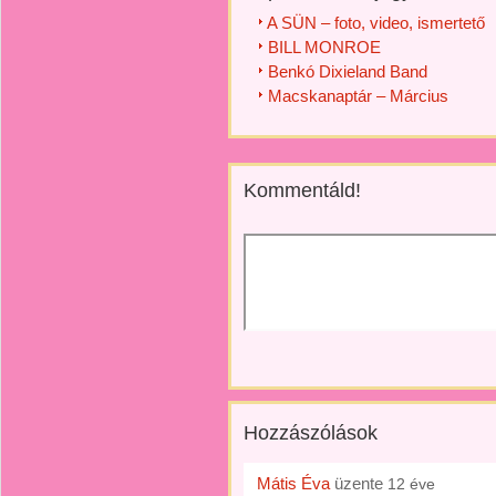
A SÜN – foto, video, ismertető
BILL MONROE
Benkó Dixieland Band
Macskanaptár – Március
Kommentáld!
Hozzászólások
Mátis Éva
üzente
12 éve