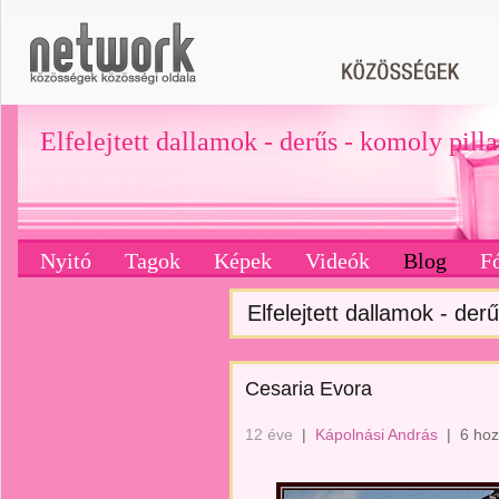
Elfelejtett dallamok - derűs - komoly pill
Nyitó
Tagok
Képek
Videók
Blog
F
Elfelejtett dallamok - derű
Cesaria Evora
12 éve
|
Kápolnási András
|
6 hoz