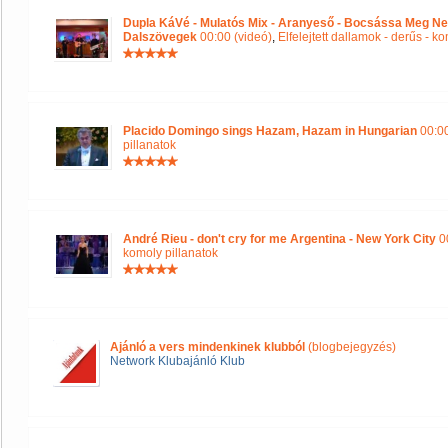
Dupla KáVé - Mulatós Mix - Aranyeső - Bocsássa Meg Ne
Dalszövegek
00:00 (videó)
,
Elfelejtett dallamok - derűs - k
Placido Domingo sings Hazam, Hazam in Hungarian
00:00
pillanatok
André Rieu - don't cry for me Argentina - New York City
00
komoly pillanatok
Ajánló a vers mindenkinek klubból
(blogbejegyzés)
Network Klubajánló Klub